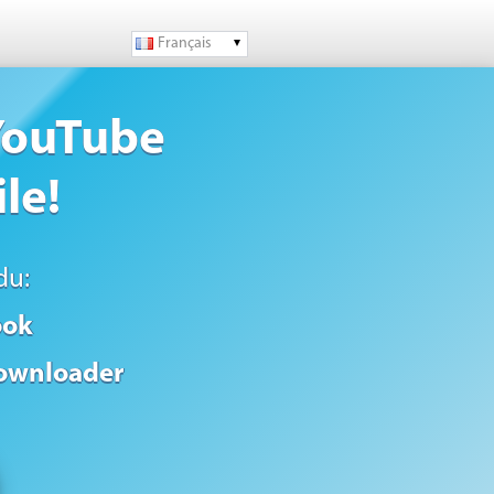
Français
 YouTube
le!
du:
ook
ownloader