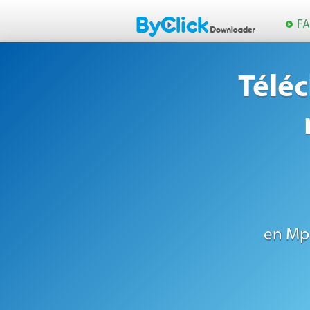
F
Télé
en Mp3