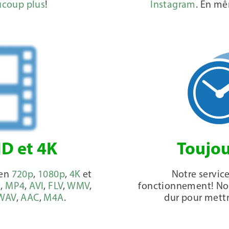
coup plus
!
Instagram
. En mê
HD et 4K
Toujou
 en
720p
,
1080p
,
4K
et
Notre service
3
,
MP4
,
AVI
,
FLV
,
WMV
,
fonctionnement! Notr
WAV
,
AAC
,
M4A
.
dur pour mettre