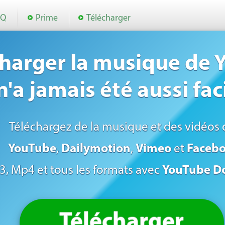
AQ
Prime
Télécharger
charger la musique de
n'a jamais été aussi faci
Téléchargez de la musique et des vidéos 
YouTube
,
Dailymotion
,
Vimeo
et
Faceb
, Mp4 et tous les formats avec
YouTube D
Télécharger