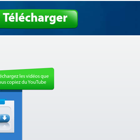
Télécharger
échargez les vidéos que
ous copiez du YouTube