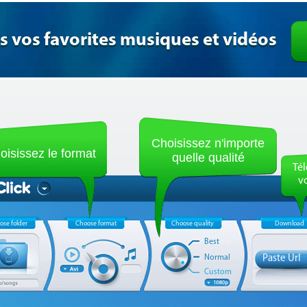
s vos favorites musiques et vidéos
Choisissez n'importe
oisissez le format
quelle qualité
Tél
v
ose folder
Choose format
Choose quality
Download
Best
Normal
Paste Url
Custom