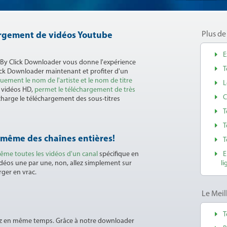
Plus de
hargement de vidéos Youtube
E
 By Click Downloader vous donne l'expérience
T
ick Downloader maintenant et profiter d'un
ement le nom de l'artiste et le nom de titre
L
s vidéos HD,
permet le téléchargement de très
C
charge le téléchargement des sous-titres
T
T
t même des chaînes entières!
T
ême toutes les vidéos d'un canal
spécifique en
E
vidéos une par une, non, allez simplement sur
li
rger en vrac.
Le Mei
T
tez en même temps. Grâce à notre downloader