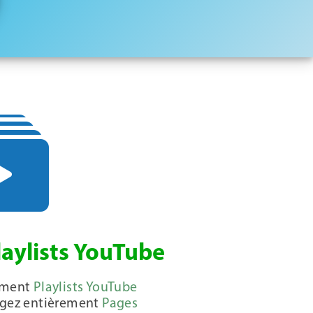
laylists YouTube
ement
Playlists YouTube
argez entièrement
Pages