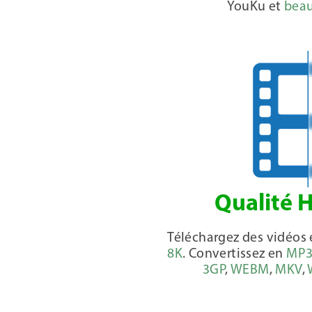
YouKu et
beau
Qualité 
Téléchargez des vidéos
8K
. Convertissez en
MP
3GP
,
WEBM
,
MKV
,