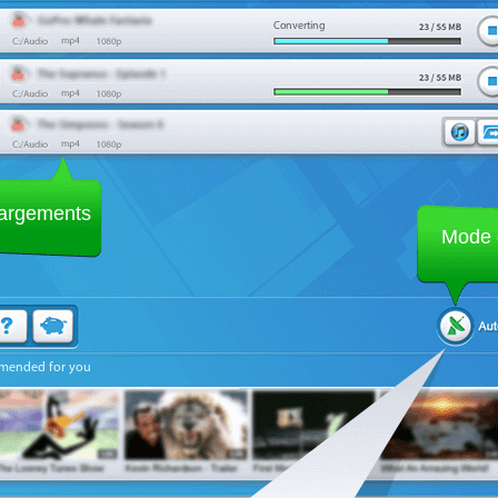
Converting
hargements
Mode 
mended for you