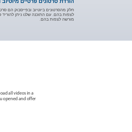
הורדת סרטונים פרטיים מיוטיוב 
חלק מהסרטונים ביוטיוב ובפייסבוק הם סרט
לצפות בהם. עם התוכנה שלנו ניתן להוריד ס
מורשה לצפות בהם.
ad all videos in a
you opened and offer