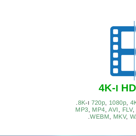
4
,
1080p
,
720p
ו-
8K
.
MP3
,
MP4
,
AVI
,
FLV
.
WEBM
,
MKV
,
W