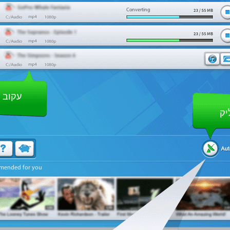
Converting
עקוב 
יק
mended for you