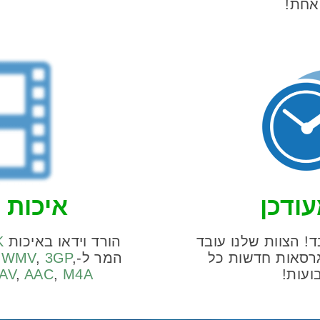
אחת!
ודכן
איכות HD ו-4K
! הצוות שלנו עובד
הורד וידאו באיכות
K
רסאות חדשות כל
המר ל-
,
3GP
,
WMV
,
עות!
M4A
,
AAC
,
AV