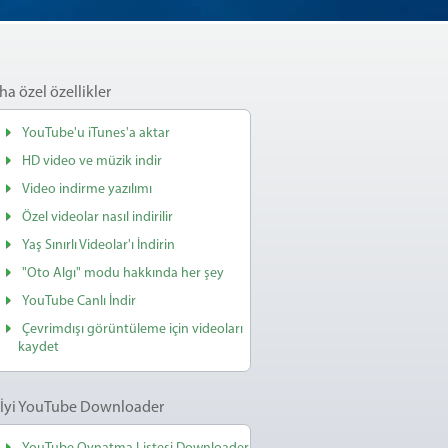
a özel özellikler
YouTube'u iTunes'a aktar
HD video ve müzik indir
Video indirme yazılımı
Özel videolar nasıl indirilir
Yaş Sınırlı Videolar'ı İndirin
"Oto Algı" modu hakkında her şey
YouTube Canlı İndir
Çevrimdışı görüntüleme için videoları
kaydet
 İyi YouTube Downloader