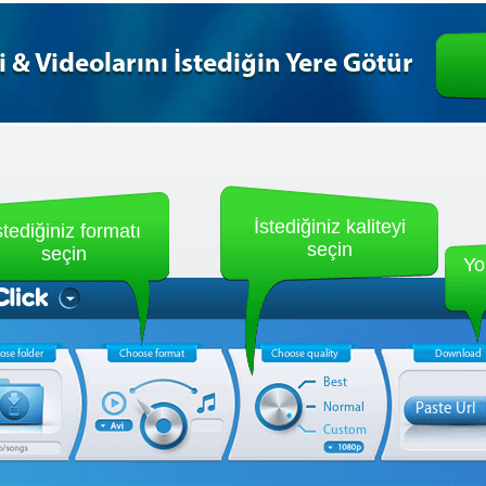
 & Videolarını İstediğin Yere Götür
İstediğiniz kaliteyi
stediğiniz formatı
seçin
seçin
Yo
ose folder
Choose format
Choose quality
Download
Best
Normal
Paste Url
Custom