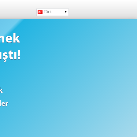
Türk
mek
ştı!
k
der