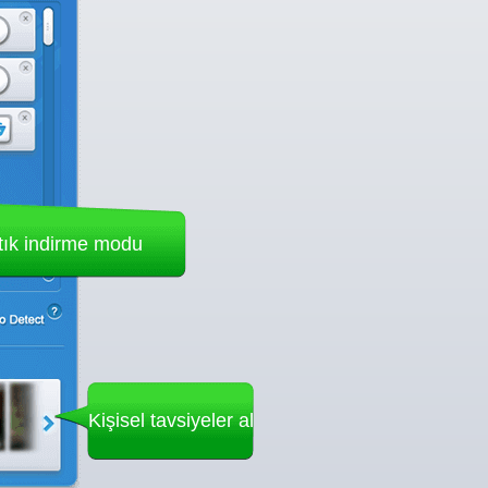
tık indirme modu
Kişisel tavsiyeler al