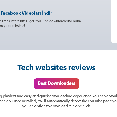
 Facebook Videoları İndir
dirmek istersiniz. Diğer YouTube downloaderlar buna
u yapabilirsiniz!
Tech websites reviews
Best Downloaders
g playlists and easy and quick downloading experience. You can downlo
n one go. Once installed, it will automatically detect the YouTube page 
you an option to download it in one click.