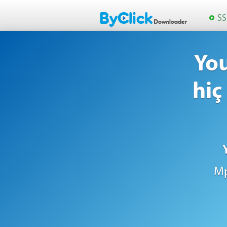
SS
Yo
hiç
Mp