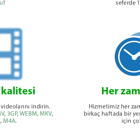
sı
!
seferde 1
kalitesi
Her zam
videolarını indirin.
Hizmetimiz her zam
V
,
3GP
,
WEBM
,
MKV
,
birkaç haftada bir y
C
,
M4A
.
için ço