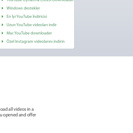
YouTube Oynatma Listesi Downloader
Windows destekler
En İyi YouTube İndiricisi
Uzun YouTube videoları indir
Mac YouTube downloader
Özel Instagram videolarını indirin
ad all videos in a
you opened and offer