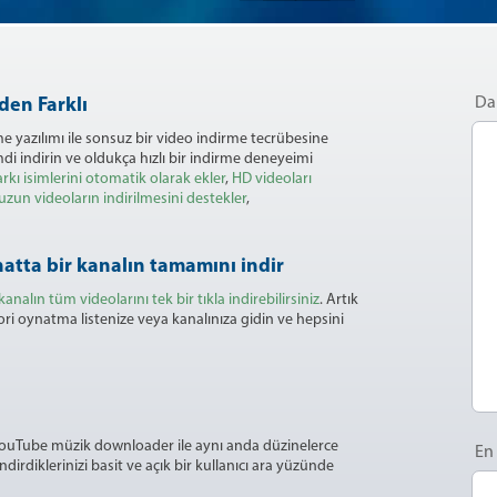
Dah
den Farklı
 yazılımı ile sonsuz bir video indirme tecrübesine
mdi indirin ve oldukça hızlı bir indirme deneyeimi
arkı isimlerini otomatik olarak ekler
,
HD videoları
 uzun videoların indirilmesini destekler
,
atta bir kanalın tamamını indir
 kanalın tüm videolarını tek bir tıkla indirebilirsiniz
. Artık
ori oynatma listenize veya kanalınıza gidin ve hepsini
. YouTube müzik downloader ile aynı anda düzinelerce
En
indirdiklerinizi basit ve açık bir kullanıcı ara yüzünde