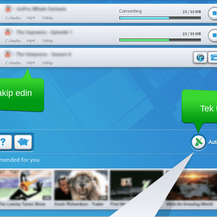
Converting
akip edin
Tek 
mended for you