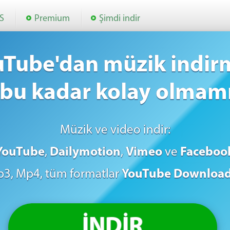
S
Premium
Şimdi indir
uTube'dan müzik indir
 bu kadar kolay olmamı
Müzik ve video indir:
YouTube
,
Dailymotion
,
Vimeo
ve
Faceboo
3, Mp4, tüm formatlar
YouTube Downloa
İNDİR