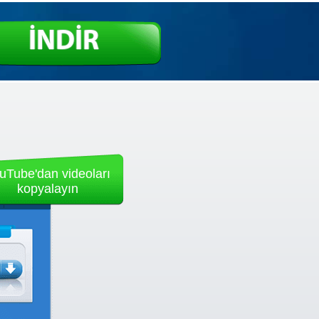
İNDİR
uTube'dan videoları
kopyalayın