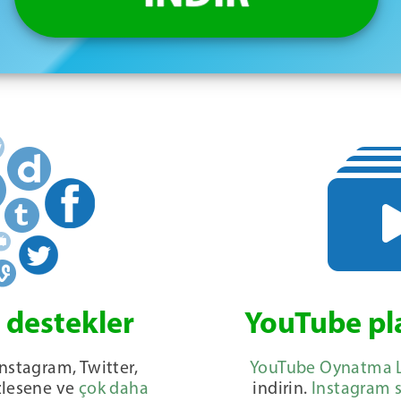
i destekler
YouTube pla
nstagram, Twitter,
YouTube Oynatma Li
zlesene ve
çok daha
indirin.
Instagram s