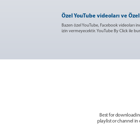
Özel YouTube videoları ve Özel
Bazen özel YouTube, Facebook videoları in
izin vermeyecektir. YouTube By Click ile bun
Best for downloadin
playlist or channel i