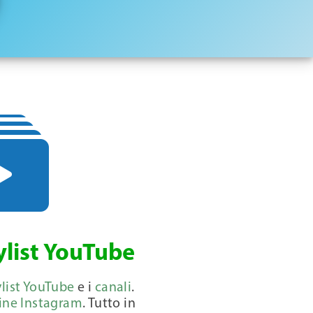
ylist YouTube
ylist YouTube
e i
canali
.
ine Instagram
. Tutto in