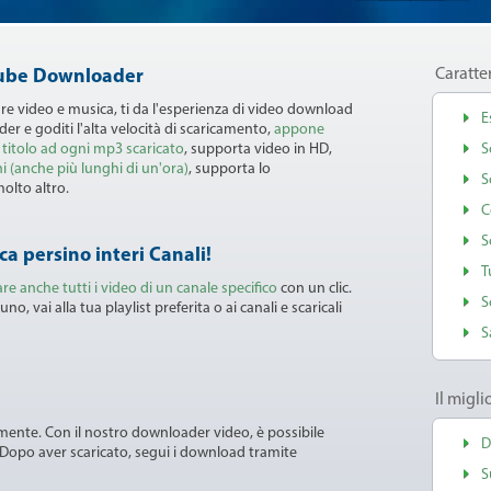
Caratter
Tube Downloader
are video e musica, ti da l'esperienza di video download
E
er e goditi l'alta velocità di scaricamento,
appone
 titolo ad ogni mp3 scaricato
, supporta video in HD,
S
 (anche più lunghi di un'ora)
, supporta lo
S
olto altro.
C
S
ca persino interi Canali!
T
are anche tutti i video di un canale specifico
con un clic.
S
o, vai alla tua playlist preferita o ai canali e scaricali
S
Il migl
ente. Con il nostro downloader video, è possibile
D
. Dopo aver scaricato, segui i download tramite
S