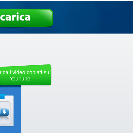
carica
ica i video copiati su
YouTube