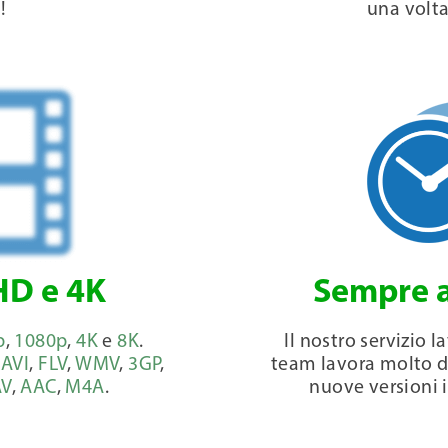
i
!
una volta
HD e 4K
Sempre 
p
,
1080p
,
4K
e
8K
.
Il nostro servizio l
,
AVI
,
FLV
,
WMV
,
3GP
,
team lavora molto d
V
,
AAC
,
M4A
.
nuove versioni 