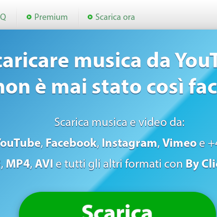
AQ
Premium
Scarica ora
caricare musica da You
non è mai stato così fac
Scarica musica e video da:
YouTube
,
Facebook
,
Instagram
,
Vimeo
e +4
3
,
MP4
,
AVI
e tutti gli altri formati con
By Cl
Scarica