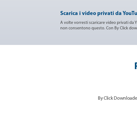
Scarica i video privati da You
A volte vorresti scaricare video privati d
non consentono questo. Con By Click down
By Click Downloader è