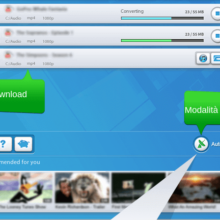
Converting
ownload
Modalità
mended for you