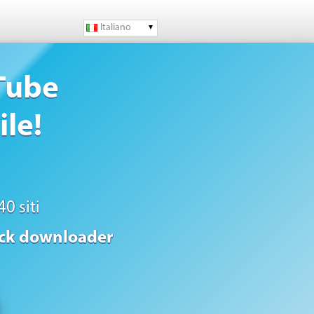
Italiano
Tube
ile!
0 siti
ick downloader