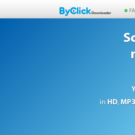
F
S
in
HD
,
MP