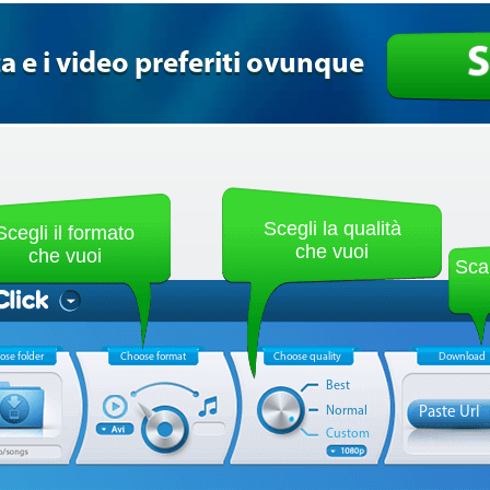
S
a e i video preferiti ovunque
Scegli la qualità
Scegli il formato
che vuoi
che vuoi
Scar
ose folder
Choose format
Choose quality
Download
Best
Normal
Paste Url
Custom