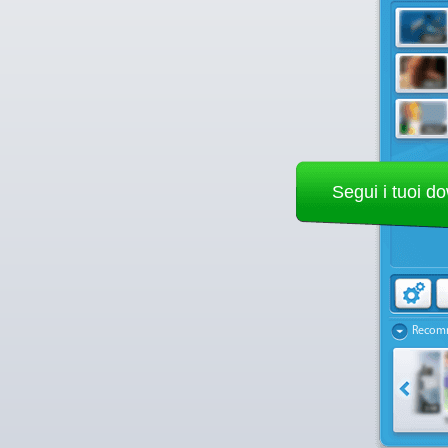
Segui i tuoi d
Recom