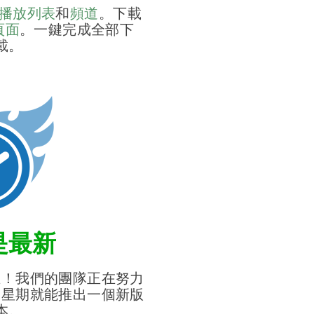
be播放列表
和
頻道
。下載
m頁面
。一鍵完成全部下
載。
是最新
在！我們的團隊正在努力
個星期就能推出一個新版
本。