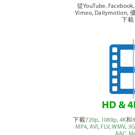
從YouTube, Facebook, I
Vimeo, Dailymotion
下載
HD & 
下載
720p
,
1080p
,
4K
和
MP4
,
AVI
,
FLV
,
WMV
,
3G
AAC
,
M