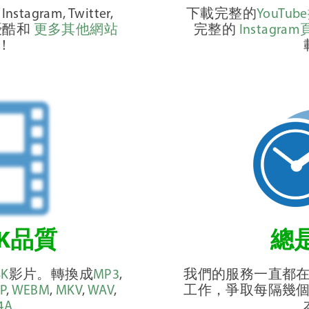
nstagram, Twitter,
下載完整的
YouTu
, 優酷和
更多其他網站
完整的
Instagra
！
4K品質
總
8K
影片。轉換成
MP3
,
我們的服務一直都
P
,
WEBM
,
MKV
,
WAV
,
工作，爭取每隔幾
4A
。