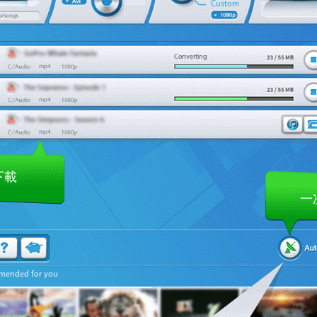
Custom
Converting
下載
一
mended for you