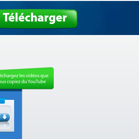
Télécharger
échargez les vidéos que
ous copiez du YouTube