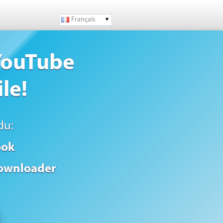
Français
 YouTube
le!
du:
ook
ownloader