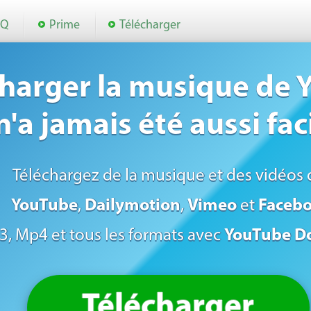
AQ
Prime
Télécharger
charger la musique de
n'a jamais été aussi faci
Téléchargez de la musique et des vidéos 
YouTube
,
Dailymotion
,
Vimeo
et
Faceb
, Mp4 et tous les formats avec
YouTube D
Télécharger