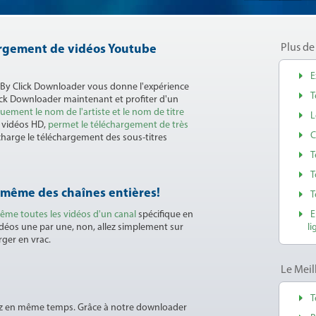
Plus de
hargement de vidéos Youtube
E
 By Click Downloader vous donne l'expérience
T
ick Downloader maintenant et profiter d'un
ement le nom de l'artiste et le nom de titre
L
s vidéos HD,
permet le téléchargement de très
C
charge le téléchargement des sous-titres
T
T
t même des chaînes entières!
T
ême toutes les vidéos d'un canal
spécifique en
E
vidéos une par une, non, allez simplement sur
li
rger en vrac.
Le Mei
T
tez en même temps. Grâce à notre downloader