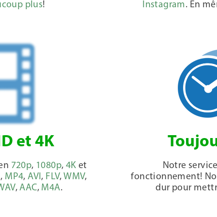
coup plus
!
Instagram
. En mê
HD et 4K
Toujou
 en
720p
,
1080p
,
4K
et
Notre service
3
,
MP4
,
AVI
,
FLV
,
WMV
,
fonctionnement! Notr
WAV
,
AAC
,
M4A
.
dur pour mettre