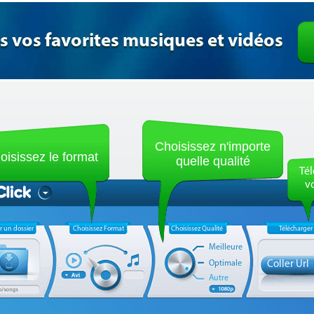
s vos favorites musiques et vidéos
Choisissez n'importe
oisissez le format
quelle qualité
Tél
v
r un dossier
Choisissez Format
Choisissez Qualité
Télécharger
Meilleure
Optimale
Coller Url
Autre