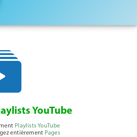
laylists YouTube
ement
Playlists YouTube
argez entièrement
Pages