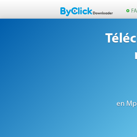
F
Télé
en Mp3