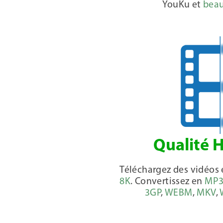
YouKu et
beau
Qualité 
Téléchargez des vidéos
8K
. Convertissez en
MP
3GP
,
WEBM
,
MKV
,