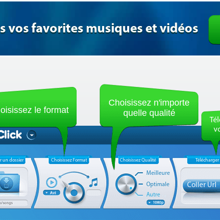
s vos favorites musiques et vidéos
Choisissez n'importe
oisissez le format
quelle qualité
Tél
v
r un dossier
Choisissez Format
Choisissez Qualité
Télécharger
Meilleure
Optimale
Coller Url
Autre