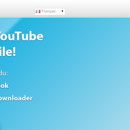
Français
 YouTube
le!
du:
ook
ownloader