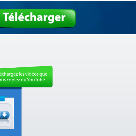
Télécharger
échargez les vidéos que
ous copiez du YouTube