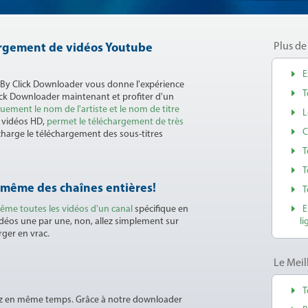
Plus de
hargement de vidéos Youtube
E
 By Click Downloader vous donne l'expérience
T
ick Downloader maintenant et profiter d'un
ement le nom de l'artiste et le nom de titre
L
s vidéos HD,
permet le téléchargement de très
C
charge le téléchargement des sous-titres
T
T
t même des chaînes entières!
T
ême toutes les vidéos d'un canal
spécifique en
E
vidéos une par une, non, allez simplement sur
li
rger en vrac.
Le Mei
T
tez en même temps. Grâce à notre downloader