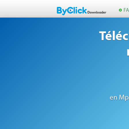
F
Télé
en Mp3