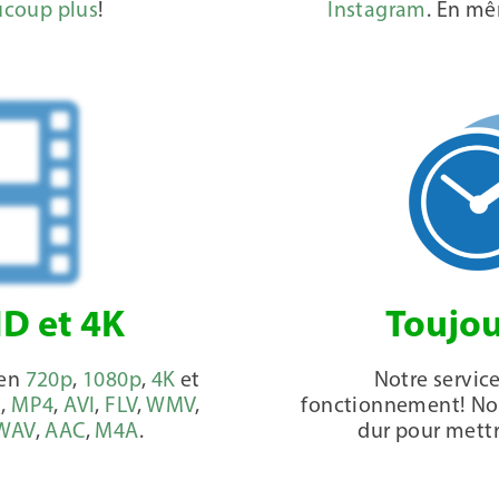
coup plus
!
Instagram
. En mê
HD et 4K
Toujou
 en
720p
,
1080p
,
4K
et
Notre service
3
,
MP4
,
AVI
,
FLV
,
WMV
,
fonctionnement! Notr
WAV
,
AAC
,
M4A
.
dur pour mettre