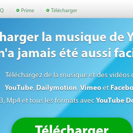
AQ
Prime
Télécharger
charger la musique de
n'a jamais été aussi faci
Téléchargez de la musique et des vidéos 
YouTube
,
Dailymotion
,
Vimeo
et
Faceb
, Mp4 et tous les formats avec
YouTube D
Télécharger