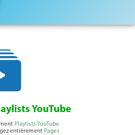
laylists YouTube
ement
Playlists YouTube
argez entièrement
Pages