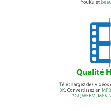
YouKu et
beau
Qualité 
Téléchargez des vidéos
8K
. Convertissez en
MP
3GP
,
WEBM
,
MKV
,