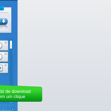
do de download
em um clique