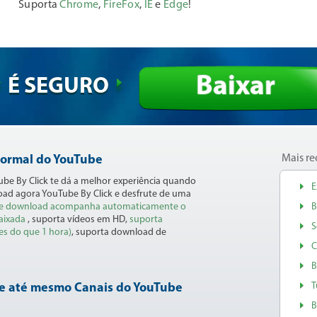
Suporta
Chrome
,
FireFox
,
IE
e
Edge
!
Baixar
É SEGURO
Mais re
ormal do YouTube
be By Click te dá a melhor experiência quando
E
oad agora YouTube By Click e desfrute de uma
de download acompanha automaticamente o
B
baixada
, suporta vídeos em HD,
suporta
S
es do que 1 hora)
, suporta download de
C
B
T
 e até mesmo Canais do YouTube
B