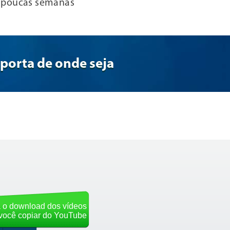
a poucas semanas
mporta de onde seja
 o download dos vídeos
você copiar do YouTube