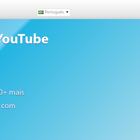
Português
 YouTube
0+ mais
s com