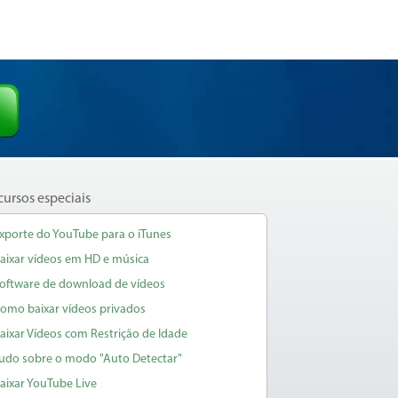
cursos especiais
xporte do YouTube para o iTunes
aixar vídeos em HD e música
oftware de download de vídeos
omo baixar vídeos privados
aixar Vídeos com Restrição de Idade
udo sobre o modo "Auto Detectar"
aixar YouTube Live