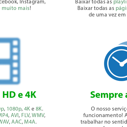
cebook, Instagram,
Baixar todas as
playli
e
muito mais
!
Baixar todas as
pági
de uma vez em 
 HD e 4K
Sempre 
0p
,
1080p
,
4K
e
8K
.
O nosso servi
MP4
,
AVI
,
FLV
,
WMV
,
funcionamento! A
WAV
,
AAC
,
M4A
.
trabalhar no senti