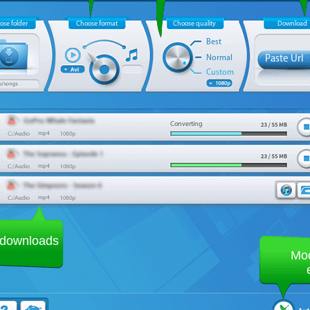
ose folder
Choose format
Choose quality
Download
Best
Normal
Paste Url
Custom
Converting
downloads
Mo