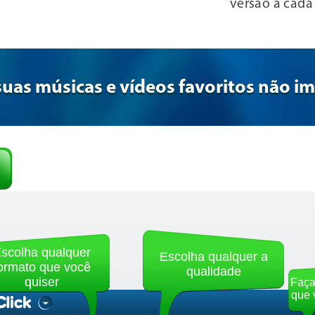
versão a cad
suas músicas e vídeos favoritos não i
scolha qualquer
Escolha qualquer a
ormato que você
qualidade
quiser
Faça
que 