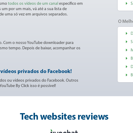
mesmo
todos os vídeos de um canal
específico em
S
 um por um mais, vá até a sua lista de
s de uma só vez em arquivos separados.
O Melh
D
S
o. Com o nosso YouTube downloader para
esmo tempo. Depois de baixar, acompanhar os
M
B
D
 vídeos privados do Facebook!
B
ados ou vídeos privados do Facebook. Outros
uTube By Click isso é possível!
Tech websites reviews