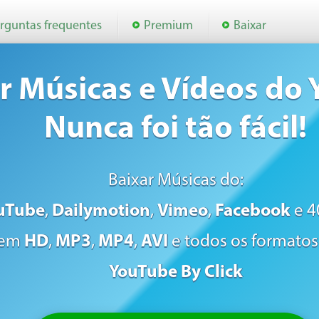
rguntas frequentes
Premium
Baixar
r Músicas e Vídeos do
Nunca foi tão fácil!
Baixar Músicas do:
uTube
,
Dailymotion
,
Vimeo
,
Facebook
e 4
em
HD
,
MP3
,
MP4
,
AVI
e todos os formato
YouTube By Click