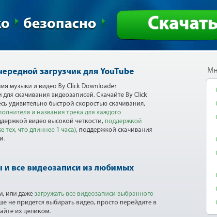
Скачат
ко
безопасно
Мн
чередной загрузчик для YouTube
я музыки и видео By Click Downloader
для скачивания видеозаписей. Скачайте By Click
есь удивительно быстрой скоростью скачивания,
олнителя и названия трека для каждого
ддержкой видео высокой четкости,
поддержкой
 тех, что длиннее 1 часа)
, поддержкой скачивания
и.
 и все видеозаписи из любимых
м, или даже
загружать все видеозаписи выбранного
ше не придется выбирать видео, просто перейдите в
айте их целиком.