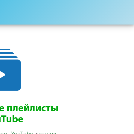
е плейлисты
uTube