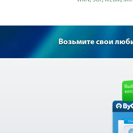
WMV
,
3GP
,
WEBM
,
MK
Возьмите свои люб
Выб
кот
Cho