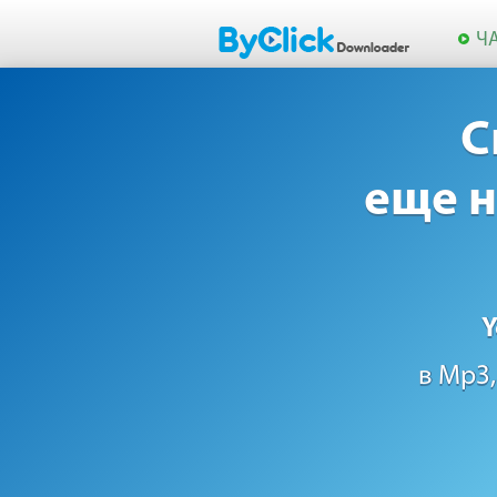
Ч
С
еще н
Y
в Mp3,