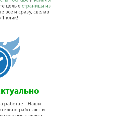
сты YouTube
и
каналы
йте целые
страницы из
те все и сразу, сделав
 1 клик!
актуально
да работает! Наши
ательно работают и