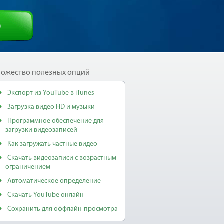
ь
ожество полезных опций
Экспорт из YouTube в iTunes
Загрузка видео HD и музыки
Программное обеспечение для
загрузки видеозаписей
Как загружать частные видео
Скачать видеозаписи с возрастным
ограничением
Автоматическое определение
Скачать YouTube онлайн
Сохранить для оффлайн-просмотра