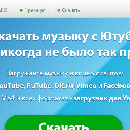
АВО
Премиум
Скачать
качать музыку с Юту
икогда не было так п
Загружайте музыку и видео с сайтов:
ouTube
,
RuTube
,
OK.ru
,
Vimeo
и
Facebo
 Mp4 и всех форматах -
загрузчик для Y
Скачать