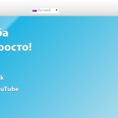
Русский
ба
росто!
ok
ouTube