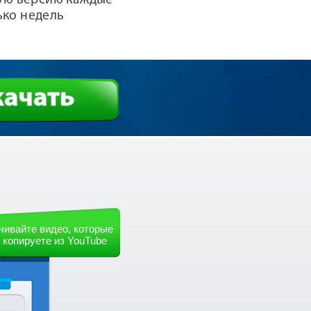
ую версию каждые
ько недель
качать
чивайте видео, которые
 копируете из YouTube