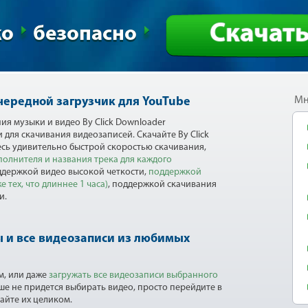
Скачат
ко
безопасно
Мн
чередной загрузчик для YouTube
я музыки и видео By Click Downloader
для скачивания видеозаписей. Скачайте By Click
есь удивительно быстрой скоростью скачивания,
олнителя и названия трека для каждого
ддержкой видео высокой четкости,
поддержкой
 тех, что длиннее 1 часа)
, поддержкой скачивания
и.
 и все видеозаписи из любимых
м, или даже
загружать все видеозаписи выбранного
ше не придется выбирать видео, просто перейдите в
айте их целиком.