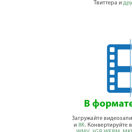
Твиттера и
дру
В формате
Загружайте видеозап
и
8K
. Конвертируйте 