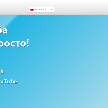
Русский
ба
росто!
ok
ouTube