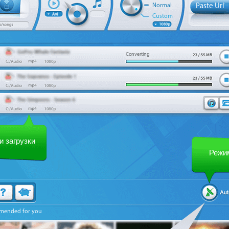
Normal
Paste Url
Custom
Converting
и загрузки
Режи
mended for you