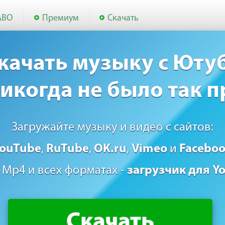
АВО
Премиум
Скачать
качать музыку с Юту
икогда не было так п
Загружайте музыку и видео с сайтов:
ouTube
,
RuTube
,
OK.ru
,
Vimeo
и
Facebo
 Mp4 и всех форматах -
загрузчик для Y
Скачать