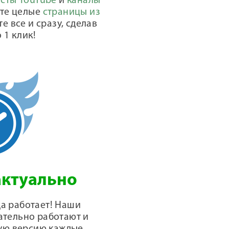
сты YouTube
и
каналы
йте целые
страницы из
те все и сразу, сделав
 1 клик!
актуально
да работает! Наши
ательно работают и