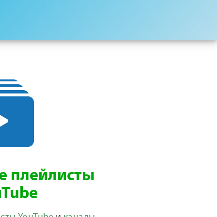
е плейлисты
uTube