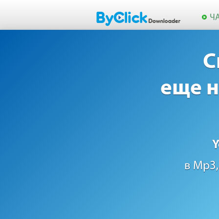
Ч
С
еще н
Y
в Mp3,