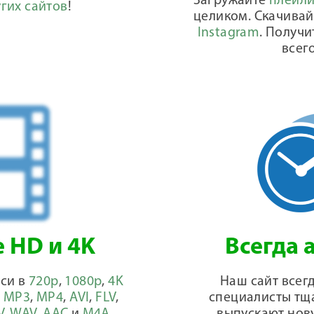
Загружайте
плейли
гих сайтов
!
целиком. Скачива
Instagram
. Получи
всего
 HD и 4K
Всегда 
иси в
720p
,
1080p
,
4K
Наш сайт всег
в
MP3
,
MP4
,
AVI
,
FLV
,
специалисты тщ