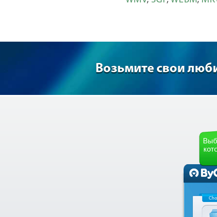
WMV
,
3GP
,
WEBM
,
MK
Возьмите свои люб
Выб
кот
Cho