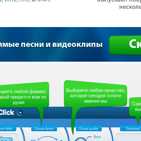
V
,
WAV
,
AAC
и
M4A
.
выпускают нов
нескол
С
имые песни и видеоклипы
Выберите любое качество,
ерите любой формат,
которое сегодня хотите
орый придется вам по
именно вы
душе
Ска
вы
ose folder
Choose format
Choose quality
Download
Best