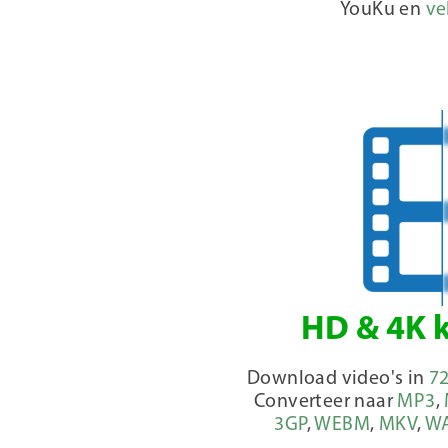
YouKu en
ve
HD & 4K k
Download video's in
7
Converteer naar
MP3
,
3GP
,
WEBM
,
MKV
,
W