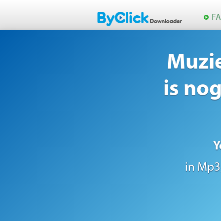
F
Muzi
is no
Y
in Mp3