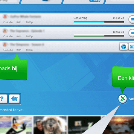
Converting
ads bij
Eén kl
mended for you