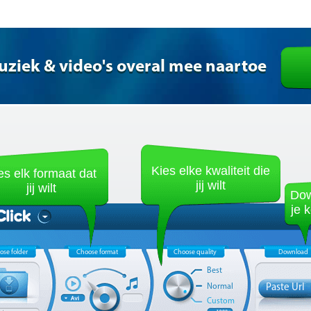
uziek & video's overal mee naartoe
Kies elke kwaliteit die
es elk formaat dat
jij wilt
jij wilt
Dow
je 
ose folder
Choose format
Choose quality
Download
Best
Normal
Paste Url
Custom