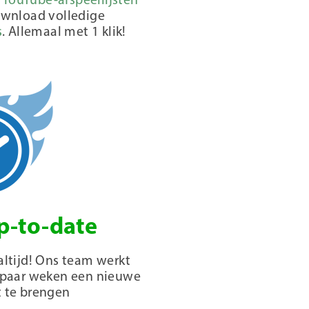
e
YouTube-afspeellijsten
ownload volledige
s
. Allemaal met 1 klik!
up-to-date
altijd! Ons team werkt
 paar weken een nieuwe
t te brengen