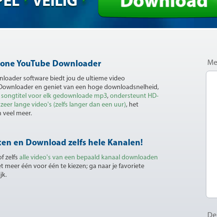
Download
PEL
VEILIG
Me
wone YouTube Downloader
loader software biedt jou de ultieme video
Downloader en geniet van een hoge downloadsnelheid,
 songtitel voor elk gedownloade mp3
,
ondersteunt HD-
er lange video's (zelfs langer dan een uur)
, het
 veel meer.
ten en Download zelfs hele Kanalen!
f zelfs
alle video's van een bepaald kanaal downloaden
iet meer één voor één te kiezen; ga naar je favoriete
jk.
De