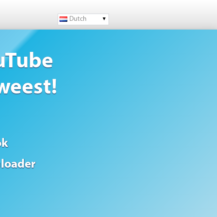
Dutch
uTube
weest!
ok
loader