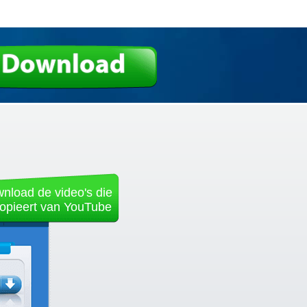
Download
nload de video's die
kopieert van YouTube