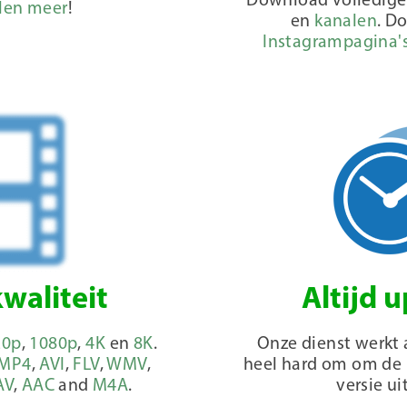
Download volledig
len meer
!
en
kanalen
. D
Instagrampagina'
waliteit
Altijd 
20p
,
1080p
,
4K
en
8K
.
Onze dienst werkt 
MP4
,
AVI
,
FLV
,
WMV
,
heel hard om om de
AV
,
AAC
and
M4A
.
versie ui