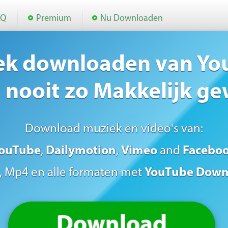
AQ
Premium
Nu Downloaden
ek downloaden van Yo
g nooit zo Makkelijk ge
Download muziek en video's van:
ouTube
,
Dailymotion
,
Vimeo
and
Facebo
, Mp4 en alle formaten met
YouTube Down
Download