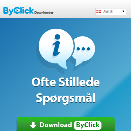
Dansk
Ofte Stillede
Spørgsmål
Download
ByClick