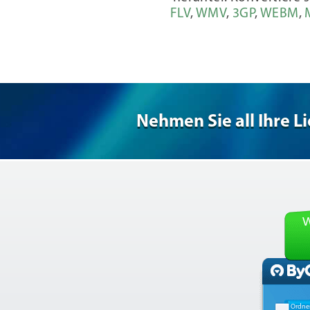
FLV
,
WMV
,
3GP
,
WEBM
,
Nehmen Sie all Ihre L
W
Ordne