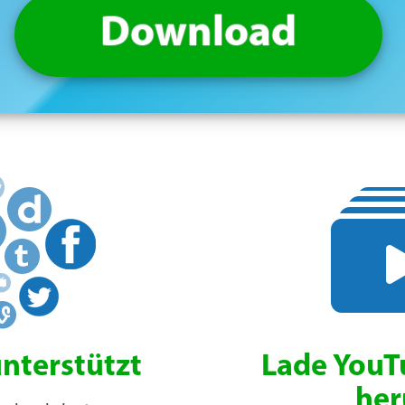
Download
unterstützt
Lade YouTu
her