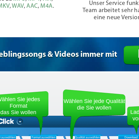
Unser Service funk
MKV
,
WAV
,
AAC
,
M4A
.
Team arbeitet sehr h
eine neue Versio
ieblingssongs & Videos immer mit
ählen Sie jedes
Wählen Sie jede Qualität
Format
die Sie wollen
Lad
das Sie wollen
vo
r auswählen
Format auswählen
Qualität auswählen
Download