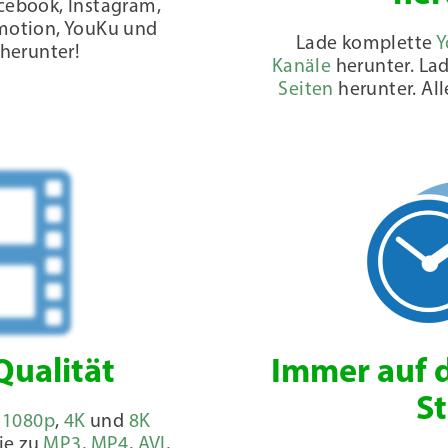
cebook, Instagram,
ymotion, YouKu und
Lade komplette
Y
herunter!
Kanäle
herunter. La
Seiten
herunter. All
Qualität
Immer auf 
S
,
1080p
,
4K
und
8K
sie zu
MP3
,
MP4
,
AVI
,