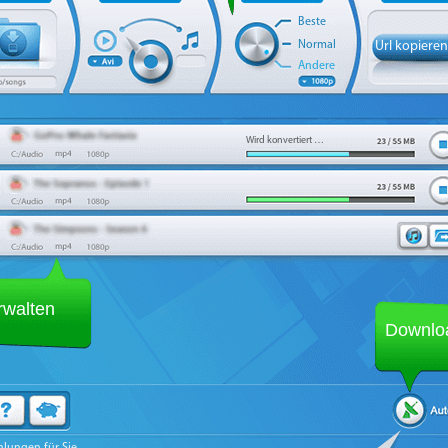
Beste
Normal
Url kopieren
Andere
Wird konvertiert …
rwalten
Downlo