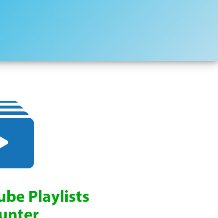
be Playlists
unter