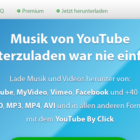
AQ
Premium
Jetzt herunterladen
Musik von YouTube
erzuladen war nie ein
Lade Musik und Videos herunter von:
Tube
,
MyVideo
,
Vimeo
,
Facebook
und +40
D
,
MP3
,
MP4
,
AVI
und in allen anderen Fo
mit dem
YouTube By Click