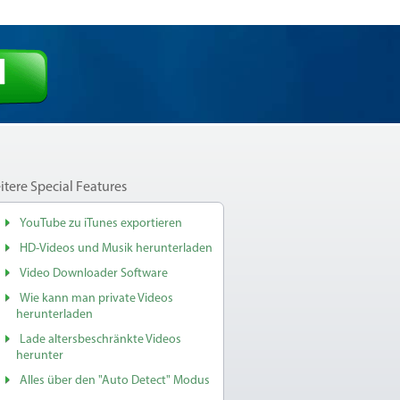
d
itere Special Features
YouTube zu iTunes exportieren
HD-Videos und Musik herunterladen
Video Downloader Software
Wie kann man private Videos
herunterladen
Lade altersbeschränkte Videos
herunter
Alles über den "Auto Detect" Modus