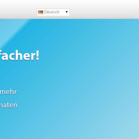
Deutsch
facher!
 mehr
rmaten