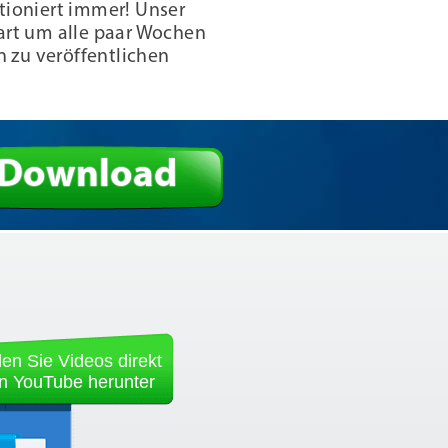
tioniert immer! Unser
art um alle paar Wochen
n zu veröffentlichen
Download
en Sie Videos direkt
n YouTube herunter