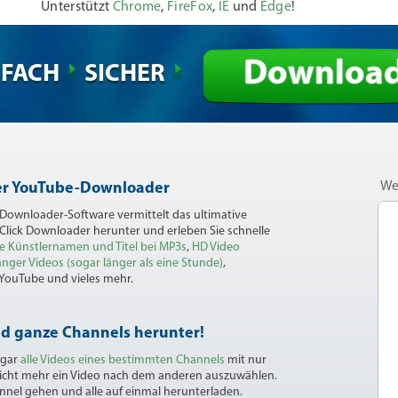
Unterstützt
Chrome
,
FireFox
,
IE
und
Edge
!
Downloa
NFACH
SICHER
We
ler YouTube-Downloader
 Downloader-Software vermittelt das ultimative
 Click Downloader herunter und erleben Sie schnelle
e Künstlernamen und Titel bei MP3s
,
HD Video
nger Videos (sogar länger als eine Stunde)
,
 YouTube und vieles mehr.
nd ganze Channels herunter!
ogar
alle Videos eines bestimmten Channels
mit nur
nicht mehr ein Video nach dem anderen auszuwählen.
nnel gehen und alle auf einmal herunterladen.