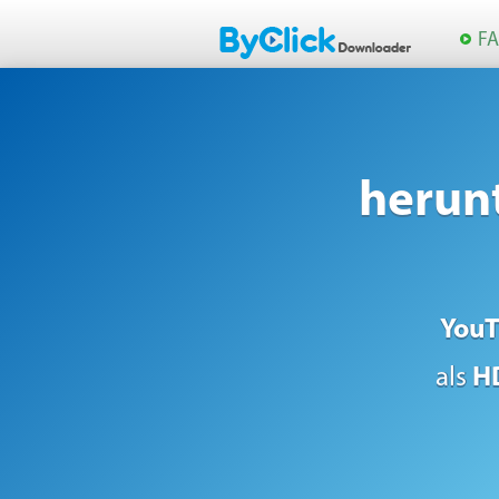
F
herunt
You
als
H