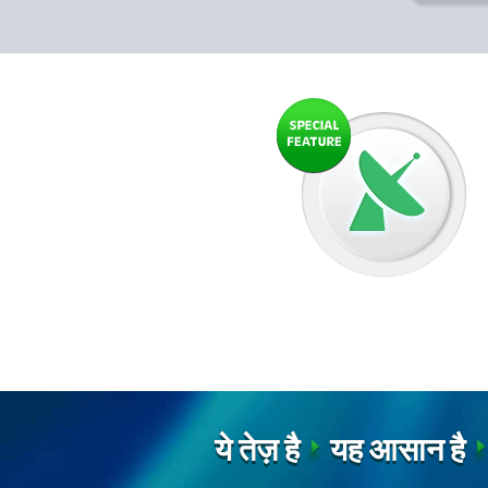
ये तेज़ है
यह आसान है