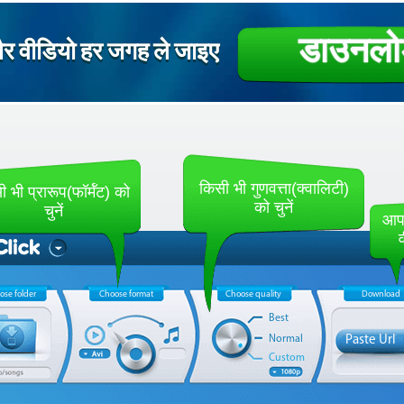
डाउनल
और वीडियो हर जगह ले जाइए
किसी भी गुणवत्ता(क्वालिटी)
 भी प्रारूप(फॉर्मॅट) को
को चुनें
चुनें
आपन
ose folder
Choose format
Choose quality
Download
Best
Normal
Paste Url
Custom