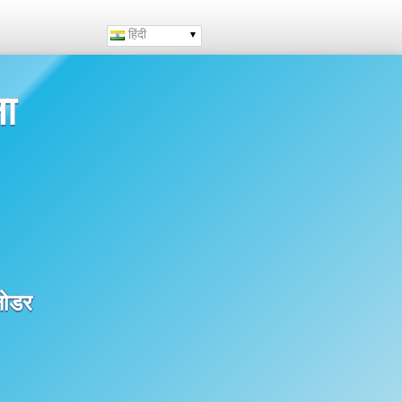
हिंदी
ना
लोडर