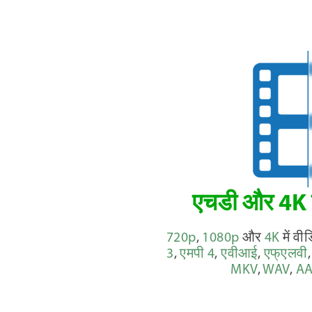
एचडी और 4K क
720p
,
1080p
और
4K
में व
3
,
एमपी 4
,
एवीआई
,
एफ्एलवी
MKV
,
WAV
,
A