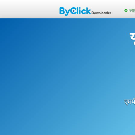
साम
य
एमप