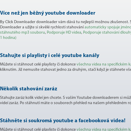
Více než jen běžný youtube downloader
By Click Downloader downloader vám dává tu nejlepší možnou zkušenost. St
Downloader a užijte si skvělé rychlosti stahování
automaticky spojuje jmén
stáhnutého mp3 souboru
,
Podporuje HD videa
,
Podporuje stahování dlouhýc
1 hodina)
Stahujte si playlisty i celé youtube kanály
Můžete si stáhnout celé playlisty či dokonce
všechna videa na specifickém k
kliknutím. Již nemusíte stahovat jedno za druhým, stačí když je stáhnete vš
Několik stahování zaráz
Stahujte zaráz kolik videí jen chcete. S vaším Youtube downloaderem si mů
videí zaráz. Po stáhnutí máte o souborech přehled na našem přehledném ro
Stáhněte si soukromá youtube a facebooková videa!
Můžete si stáhnout celé playlisty či dokonce
všechna videa na specifickém k