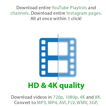
Download entire
YouTube Playlists
and
channels
. Download entire
Instagram pages
.
All at once within 1 click!
HD & 4K quality
Download videos in
720p
,
1080p
,
4K
and
8K
.
Convert to
MP3
,
MP4
,
AVI
,
FLV
,
WMV
,
3GP
,