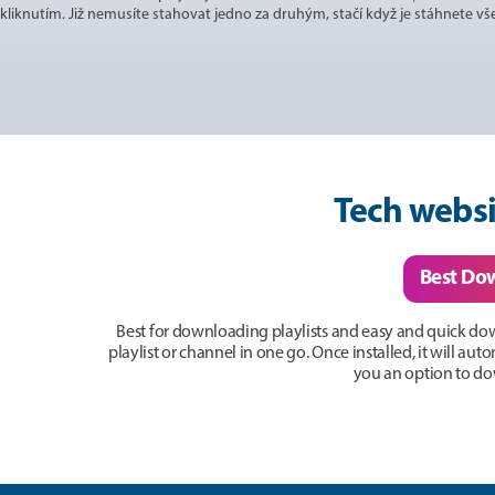
kliknutím. Již nemusíte stahovat jedno za druhým, stačí když je stáhnete vš
Tech websi
Best Do
Best for downloading playlists and easy and quick do
playlist or channel in one go. Once installed, it will a
you an option to dow