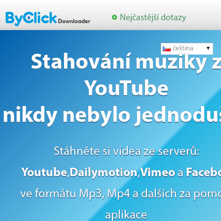
Nejčastější dotazy
čeština
Stahování muziky 
YouTube
nikdy nebylo jednoduš
Stáhněte si videa ze serverů:
Youtube
,
Dailymotion
,
Vimeo
a
Faceb
ve formátu Mp3, Mp4 a dalších za pom
aplikace