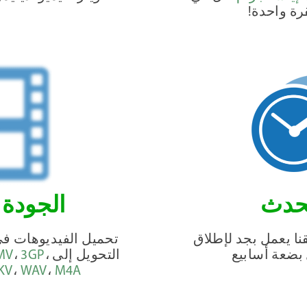
رة واحدة!
محدث
الجودة HD و 4K
قنا يعمل بجد لإطلاق
تحميل الفيديوهات ف
بضعة أسابيع
التحويل إلى
،
3GP
،
MV
KV
،
WAV
،
M4A