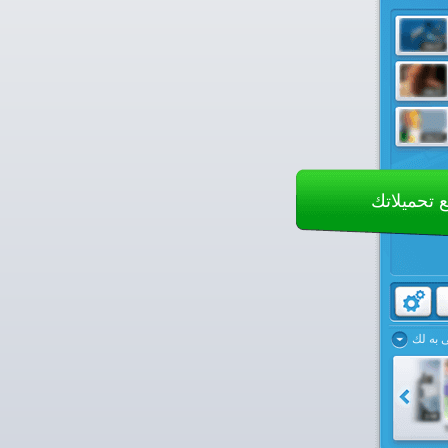
ع تحميلاتك
به لك