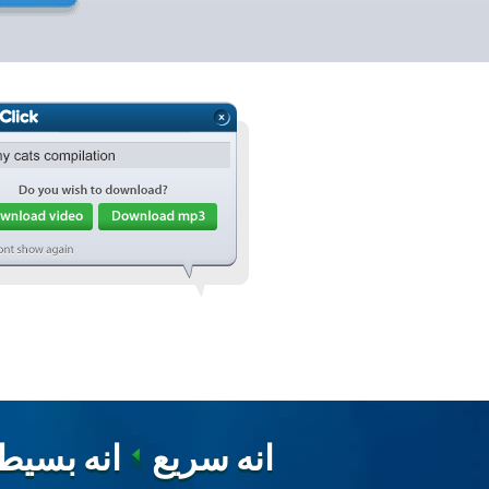
انه سريع
انه بسيط