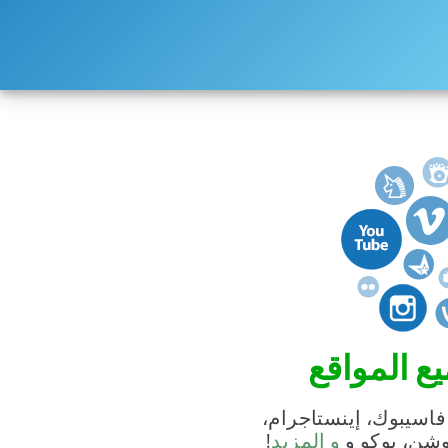
ع المواقع
فاسيبوك، إينستاجرام،
موشن، يوكو و
و المزيد
!