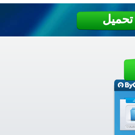
تحميل
د