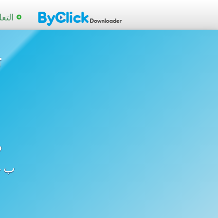
التع
ت
o
ب MP3،MP4 وبجميع الصيغ