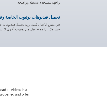
واجهة مستخدم بسيطة وواضحة.
تحميل فيديوهات يوتيوب الخاصة وف
في بعض الأحيان كنت تريد تحميل فيديوهات خ
فيسبوك. برامج تحميل من يوتيوب أخرى لا تسمح بذلك. مع YouTube By Click
ad all videos in a
you opened and offer