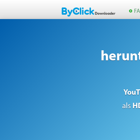
F
herunt
You
als
H