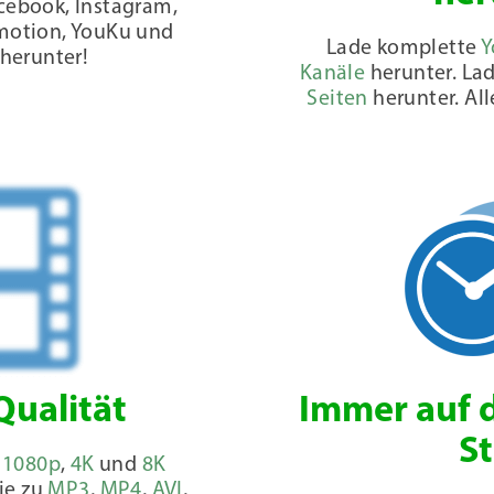
cebook, Instagram,
ymotion, YouKu und
Lade komplette
Y
herunter!
Kanäle
herunter. La
Seiten
herunter. All
Qualität
Immer auf 
S
,
1080p
,
4K
und
8K
sie zu
MP3
,
MP4
,
AVI
,