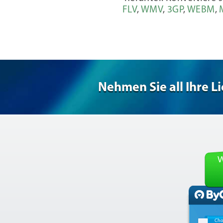
FLV
,
WMV
,
3GP
,
WEBM
,
Nehmen Sie all Ihre L
W
Cho