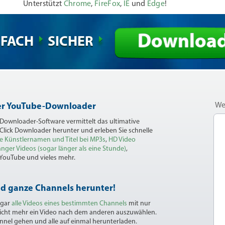
Unterstützt
Chrome
,
FireFox
,
IE
und
Edge
!
Downloa
NFACH
SICHER
We
ler YouTube-Downloader
 Downloader-Software vermittelt das ultimative
 Click Downloader herunter und erleben Sie schnelle
e Künstlernamen und Titel bei MP3s
,
HD Video
nger Videos (sogar länger als eine Stunde)
,
 YouTube und vieles mehr.
nd ganze Channels herunter!
ogar
alle Videos eines bestimmten Channels
mit nur
nicht mehr ein Video nach dem anderen auszuwählen.
nnel gehen und alle auf einmal herunterladen.