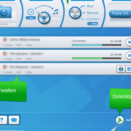
Best
Normal
Paste Url
Custom
Converting
rwalten
Downlo