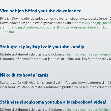
Více než jen běžný youtube downloader
By Click Downloader downloader vám dává tu nejlepší možnou zkušenost. St
Downloader a užijte si skvělé rychlosti stahování
automaticky spojuje jmén
stáhnutého mp3 souboru
,
Podporuje HD videa
,
Podporuje stahování dlouhýc
1 hodina)
Stahujte si playlisty i celé youtube kanály
Můžete si stáhnout celé playlisty či dokonce
všechna videa na specifickém k
kliknutím. Již nemusíte stahovat jedno za druhým, stačí když je stáhnete vš
Několik stahování zaráz
Stahujte zaráz kolik videí jen chcete. S vaším Youtube downloaderem si mů
videí zaráz. Po stáhnutí máte o souborech přehled na našem přehledném ro
Stáhněte si soukromá youtube a facebooková videa!
Můžete si stáhnout celé playlisty či dokonce
všechna videa na specifickém k