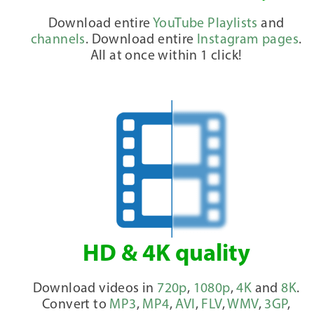
Download entire
YouTube Playlists
and
channels
. Download entire
Instagram pages
.
All at once within 1 click!
HD & 4K quality
Download videos in
720p
,
1080p
,
4K
and
8K
.
Convert to
MP3
,
MP4
,
AVI
,
FLV
,
WMV
,
3GP
,