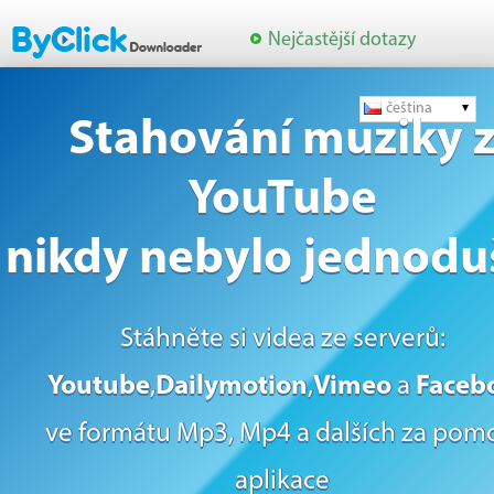
Nejčastější dotazy
čeština
Stahování muziky 
YouTube
nikdy nebylo jednoduš
Stáhněte si videa ze serverů:
Youtube
,
Dailymotion
,
Vimeo
a
Faceb
ve formátu Mp3, Mp4 a dalších za pom
aplikace