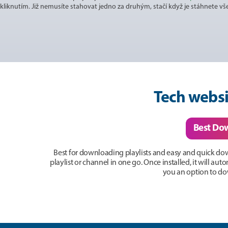
kliknutím. Již nemusíte stahovat jedno za druhým, stačí když je stáhnete vš
Tech websi
Best Do
Best for downloading playlists and easy and quick do
playlist or channel in one go. Once installed, it will a
you an option to dow